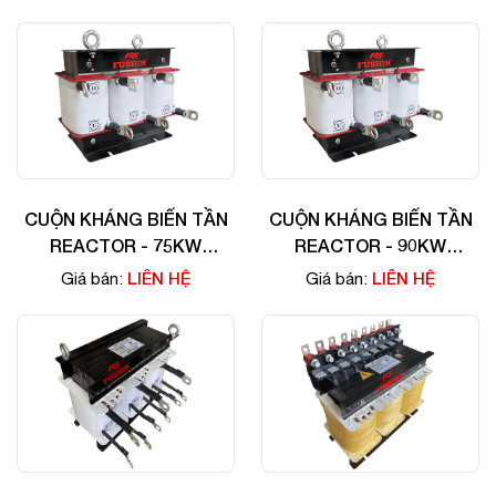
không? Dựa trên khảo sát thực tế, nhu cầu sử dụng dòng
sản phẩm này đang tăng mạnh tại Việt Nam.
CUỘN KHÁNG BIẾN TẦN
CUỘN KHÁNG BIẾN TẦN
REACTOR - 75KW
REACTOR - 90KW
(100HP)
(125HP)
LIÊN HỆ
LIÊN HỆ
Giá bán:
Giá bán: