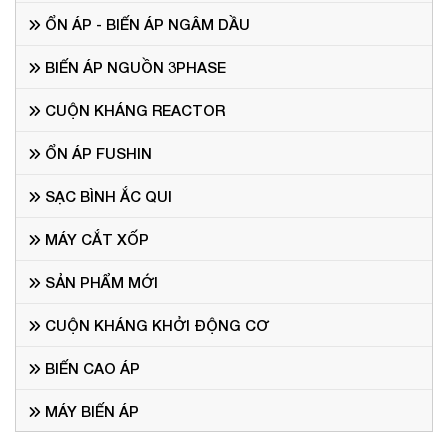
hài biến tần
ỔN ÁP - BIẾN ÁP NGÂM DẦU
Cuộn kháng lọc sóng hài
đã trở thành một thiết bị hỗ trợ
điện công năng được nhiều người tiêu dùng quan tâm.
BIẾN ÁP NGUỒN 3PHASE
Cùng với nhu cầu sử dụng tăng thì yêu cầu thiết bị cũng
cần có sự đổi mới, hoàn thiện với nhiều tính năng hơn
CUỘN KHÁNG REACTOR
nữa. Hiện nay, trên thị trường có rất nhiều cuộn kháng lọc
sóng hài dạng biến tân. Tìm hiểu cấu tạo cũng như cách
phân loại sản phẩm sẽ giúp quý khách hàng hiểu rõ hơn.
ỔN ÁP FUSHIN
Các thông tin cụ thể về cấu tạo và phân loại của sản phẩm
gồm:
SẠC BÌNH ẮC QUI
Cấu tạo cuộn kháng lọc sóng hài
MÁY CẮT XỐP
SẢN PHẨM MỚI
CUỘN KHÁNG KHỞI ĐỘNG CƠ
BIẾN CAO ÁP
MÁY BIẾN ÁP