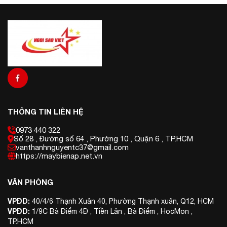
Cũng như những thiết bị hỗ trợ ổn định điện khác thì
cuộn
kháng lọc sóng hài biến tần
được cấu tạo bởi 2 bộ phận
chính là cuộn dây quấn và lõi sắt bên trong. Cuộn dây sẽ
được quấn quanh lõi thép, từ đó khi có dòng điện chạy
qua cuộn dây sẽ sinh ra từ trường và tạo ra áp cảm ứng
hãm lại biến thiên dòng trong cuộn. Do đó, có thể đảm bảo
nguồn điện an toàn, ổn định và loại bỏ được dòng sóng
hài biến tần.
Phân loại cuộn kháng lọc sóng hài
Hiện nay, thị trường thiết bị điện phân loại
cuộn kháng
THÔNG TIN LIÊN HỆ
lọc sóng hài
dựa theo nguồn điện sử dụng và theo công
năng
0973 440 322
Số 28 , Đường số 64 , Phường 10 , Quận 6 , TP.HCM
vanthanhnguyentc37@gmail.com
https://maybienap.net.vn
VĂN PHÒNG
VPĐD:
40/4/6 Thạnh Xuân 40, Phường Thạnh xuân, Q12, HCM
VPĐD:
1/9C Bà Điểm 4Đ , Tiền Lân , Bà Điểm , HocMon ,
TP.HCM