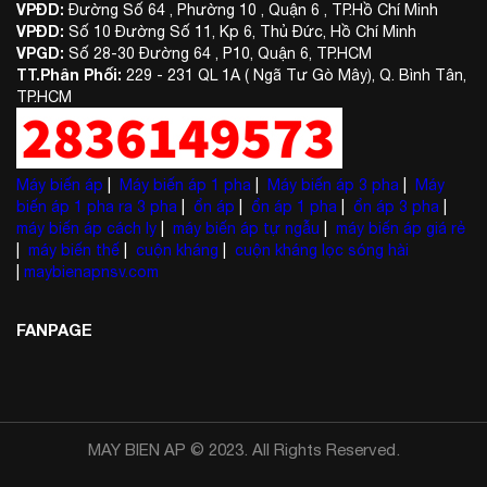
VPĐD:
Đường Số 64 , Phường 10 , Quận 6 , TP.Hồ Chí Minh
VPĐD:
Số 10 Đường Số 11, Kp 6, Thủ Đức, Hồ Chí Minh
VPGD:
Số 28-30 Đường 64 , P10, Quận 6, TP.HCM
TT.Phân Phối:
229 - 231 QL 1A ( Ngã Tư Gò Mây), Q. Bình Tân,
TP.HCM
Máy biến áp
|
Máy biến áp 1 pha
|
Máy biến áp 3 pha
|
Máy
biến áp 1 pha ra 3 pha
|
ổn áp
|
ổn áp 1 pha
|
ổn áp 3 pha
|
máy biến áp cách ly
|
máy biến áp tự ngẫu
|
máy biến áp giá rẻ
|
máy biến thế
|
cuộn kháng
|
cuộn kháng lọc sóng hài
|
maybienapnsv.com
FANPAGE
Phân loại cuộn kháng lọc sóng hài
Cuộn kháng lọc sóng hài phân theo điện áp
MAY BIEN AP © 2023. All Rights Reserved.