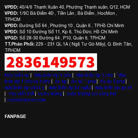
VPĐD:
40/4/6 Thạnh Xuân 40, Phường Thạnh xuân, Q12, HCM
VPĐD:
1/9C Bà Điểm 4Đ , Tiền Lân , Bà Điểm , HocMon ,
TP.HCM
VPĐD:
Đường Số 64 , Phường 10 , Quận 6 , TP.Hồ Chí Minh
VPĐD:
Số 10 Đường Số 11, Kp 6, Thủ Đức, Hồ Chí Minh
VPGD:
Số 28-30 Đường 64 , P10, Quận 6, TP.HCM
TT.Phân Phối:
229 - 231 QL 1A ( Ngã Tư Gò Mây), Q. Bình Tân,
TP.HCM
Máy biến áp
|
Máy biến áp 1 pha
|
Máy biến áp 3 pha
|
Máy
biến áp 1 pha ra 3 pha
|
ổn áp
|
ổn áp 1 pha
|
ổn áp 3 pha
|
máy biến áp cách ly
|
máy biến áp tự ngẫu
|
máy biến áp giá rẻ
|
máy biến thế
|
cuộn kháng
|
cuộn kháng lọc sóng hài
|
maybienapnsv.com
FANPAGE