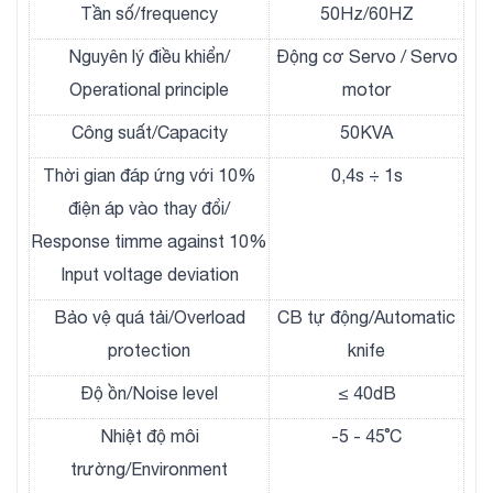
Tần số/frequency
50Hz/60HZ
Nguyên lý điều khiển/
Động cơ Servo / Servo
Operational principle
motor
Công suất/Capacity
50KVA
Thời gian đáp ứng với 10%
0,4s ÷ 1s
điện áp vào thay đổi/
Response timme against 10%
Input voltage deviation
Bảo vệ quá tải/Overload
CB tự động/Automatic
protection
knife
Độ ồn/Noise level
≤ 40dB
Nhiệt độ môi
-5 - 45˚C
trường/Environment