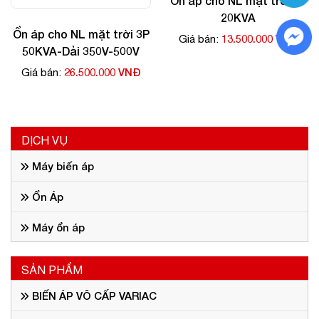
Ổn áp cho NL mặt trời 3P
20KVA
Ổn áp cho NL mặt trời 3P
13.500.000 VNĐ
Giá bán:
50KVA-Dải 350V-500V
26.500.000 VNĐ
Giá bán:
DỊCH VỤ
Máy biến áp
Ổn Áp
Máy ổn áp
SẢN PHẨM
BIẾN ÁP VÔ CẤP VARIAC