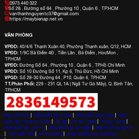
0973 440 322
Số 28 , Đường số 64 , Phường 10 , Quận 6 , TP.HCM
vanthanhnguyentc37@gmail.com
https://maybienap.net.vn
VĂN PHÒNG
VPĐD:
40/4/6 Thạnh Xuân 40, Phường Thạnh xuân, Q12, HCM
VPĐD:
1/9C Bà Điểm 4Đ , Tiền Lân , Bà Điểm , HocMon ,
TP.HCM
VPĐD:
Đường Số 64 , Phường 10 , Quận 6 , TP.Hồ Chí Minh
VPĐD:
Số 10 Đường Số 11, Kp 6, Thủ Đức, Hồ Chí Minh
VPGD:
Số 28-30 Đường 64 , P10, Quận 6, TP.HCM
TT.Phân Phối:
229 - 231 QL 1A ( Ngã Tư Gò Mây), Q. Bình Tân,
TP.HCM
Máy biến áp
|
Máy biến áp 1 pha
|
Máy biến áp 3 pha
|
Máy
biến áp 1 pha ra 3 pha
|
ổn áp
|
ổn áp 1 pha
|
ổn áp 3 pha
|
máy biến áp cách ly
|
máy biến áp tự ngẫu
|
máy biến áp giá rẻ
|
máy biến thế
|
cuộn kháng
|
cuộn kháng lọc sóng hài