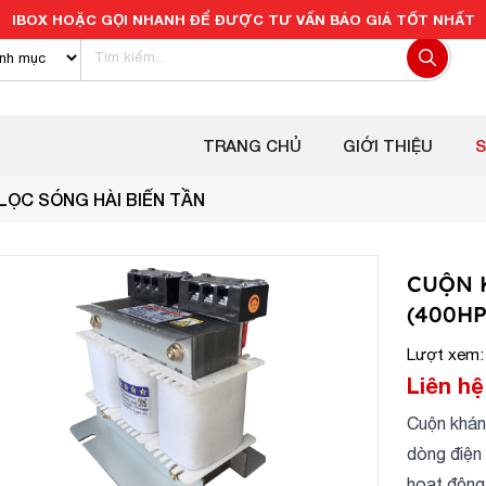
IBOX HOẶC GỌI NHANH ĐỂ ĐƯỢC TƯ VẤN BÁO GIÁ TỐT NHẤT
TRANG CHỦ
GIỚI THIỆU
ỌC SÓNG HÀI BIẾN TẦN
CUỘN 
(400HP
Lượt xem:
Liên hệ
Cuộn khán
dòng điện 
hoạt động