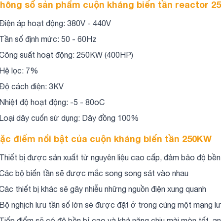
hông số sản phẩm cuộn kháng biến tần reactor 2
 Điện áp hoạt động: 380V - 440V
 Tần số định mức: 50 - 60Hz
 Công suất hoạt động: 250KW (400HP)
 Hệ lọc: 7%
 Độ cách điện: 3KV
 Nhiệt độ hoạt động: -5 - 80oC
 Loại dây cuốn sử dụng: Dây đồng 100%
ặc điểm nổi bật của cuộn kháng biến tần 250KW
 Thiết bị được sản xuất từ nguyên liệu cao cấp, đảm bảo độ bền 
 Các bộ biến tần sẽ được mắc song song sát vào nhau
 Các thiết bị khác sẽ gây nhiễu những nguồn điện xung quanh
 Bộ nghịch lưu tần số lớn sẽ được đặt ở trong cùng một mạng lư
 Tiếp điểm sẽ có độ bền bỉ cao và khả năng chịu mài mòn tốt, an