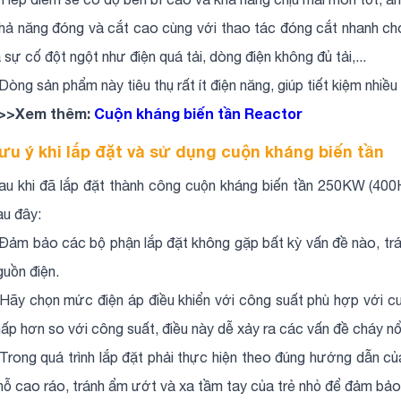
hả năng đóng và cắt cao cùng với thao tác đóng cắt nhanh c
a sự cố đột ngột như điện quá tải, dòng điện không đủ tải,...
 Dòng sản phẩm này tiêu thụ rất ít điện năng, giúp tiết kiệm nhiều 
>>Xem thêm:
Cuộn kháng biến tần Reactor
ưu ý khi lắp đặt và sử dụng cuộn kháng biến tần
au khi đã lắp đặt thành công cuộn kháng biến tần 250KW (400H
au đây:
 Đảm bảo các bộ phận lắp đặt không gặp bất kỳ vấn đề nào, tr
guồn điện.
 Hãy chọn mức điện áp điều khiển với công suất phù hợp với c
hấp hơn so với công suất, điều này dễ xảy ra các vấn đề cháy nổ
 Trong quá trình lắp đặt phải thực hiện theo đúng hướng dẫn củ
hỗ cao ráo, tránh ẩm ướt và xa tầm tay của trẻ nhỏ để đảm bảo 