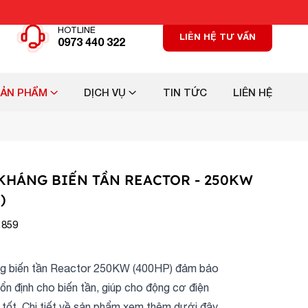
HOTLINE
LIÊN HỆ TƯ VẤN
0973 440 322
SẢN PHẨM
DỊCH VỤ
TIN TỨC
LIÊN HỆ
KHÁNG BIẾN TẦN REACTOR - 250KW
)
 859
g biến tần Reactor 250KW (400HP) đảm bảo
ổn định cho biến tần, giúp cho động cơ điện
 tốt. Chi tiết về sản phẩm xem thêm dưới đây.