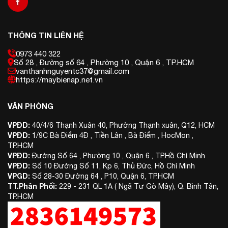
THÔNG TIN LIÊN HỆ
0973 440 322
Số 28 , Đường số 64 , Phường 10 , Quận 6 , TP.HCM
vanthanhnguyentc37@gmail.com
https://maybienap.net.vn
VĂN PHÒNG
VPĐD:
40/4/6 Thạnh Xuân 40, Phường Thạnh xuân, Q12, HCM
VPĐD:
1/9C Bà Điểm 4Đ , Tiền Lân , Bà Điểm , HocMon ,
TP.HCM
VPĐD:
Đường Số 64 , Phường 10 , Quận 6 , TP.Hồ Chí Minh
VPĐD:
Số 10 Đường Số 11, Kp 6, Thủ Đức, Hồ Chí Minh
VPGD:
Số 28-30 Đường 64 , P10, Quận 6, TP.HCM
TT.Phân Phối:
229 - 231 QL 1A ( Ngã Tư Gò Mây), Q. Bình Tân,
TP.HCM