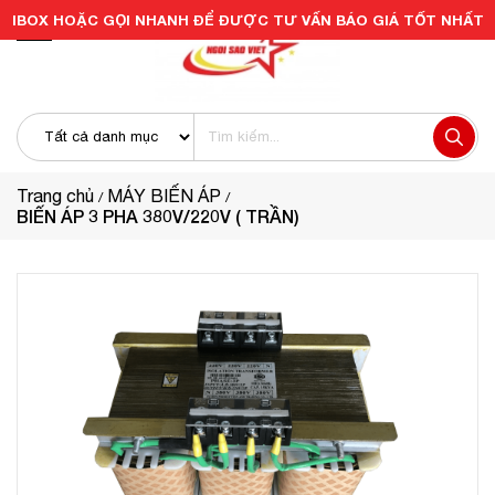
IBOX HOẶC GỌI NHANH ĐỂ ĐƯỢC TƯ VẤN BÁO GIÁ TỐT NHẤT
Trang chủ
MÁY BIẾN ÁP
BIẾN ÁP 3 PHA 380V/220V ( TRẦN)