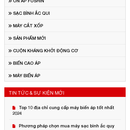
ỔN ÁP FUSHIN
SẠC BÌNH ẮC QUI
MÁY CẮT XỐP
SẢN PHẨM MỚI
CUỘN KHÁNG KHỞI ĐỘNG CƠ
BIẾN CAO ÁP
MÁY BIẾN ÁP
TIN TỨC & SỰ KIỆN MỚI
Top 10 địa chỉ cung cấp máy biến áp tốt nhất
2024
Phương pháp chọn mua máy sạc bình ắc quy