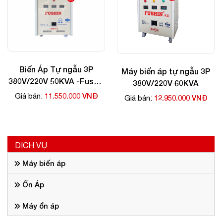
Biến Áp Tự ngẫu 3P
Máy biến áp tự ngẫu 3P
380V/220V 50KVA -Fushin
380V/220V 60KVA
giá rẻ
11.550.000 VNĐ
Giá bán:
12.950.000 VNĐ
Giá bán:
DỊCH VỤ
Máy biến áp
Ổn Áp
Máy ổn áp