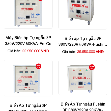
Máy Biến áp Tự ngẫu 3P
Biến áp Tự ngẫu 3P
380V/220V 50KVA-Fs-Cu
380V/220V 60KVA-Fushin-
Cu
22.950.000 VNĐ
Giá bán:
29.950.000 VNĐ
Giá bán:
Biến Áp Tự ngẫu Fushin
Biến Áp Tự ngẫu 3P
3P 380V/220V 20KVA-