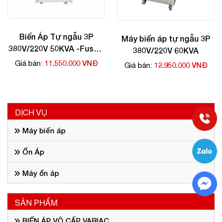
Biến Áp Tự ngẫu 3P
Máy biến áp tự ngẫu 3P
380V/220V 50KVA -Fushin
380V/220V 60KVA
giá rẻ
11.550.000 VNĐ
Giá bán:
12.950.000 VNĐ
Giá bán:
DỊCH VỤ
Máy biến áp
Ổn Áp
Máy ổn áp
SẢN PHẨM
BIẾN ÁP VÔ CẤP VARIAC