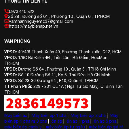
THÔNG TIN LIÊN HỆ
0973 440 322
Số 28 , Đường số 64 , Phường 10 , Quận 6 , TP.HCM
vanthanhnguyentc37@gmail.com
https://maybienap.net.vn
VĂN PHÒNG
VPĐD:
40/4/6 Thạnh Xuân 40, Phường Thạnh xuân, Q12, HCM
VPĐD:
1/9C Bà Điểm 4Đ , Tiền Lân , Bà Điểm , HocMon ,
TP.HCM
VPĐD:
Đường Số 64 , Phường 10 , Quận 6 , TP.Hồ Chí Minh
VPĐD:
Số 10 Đường Số 11, Kp 6, Thủ Đức, Hồ Chí Minh
VPGD:
Số 28-30 Đường 64 , P10, Quận 6, TP.HCM
TT.Phân Phối:
229 - 231 QL 1A ( Ngã Tư Gò Mây), Q. Bình Tân,
TP.HCM
Máy biến áp
|
Máy biến áp 1 pha
|
Máy biến áp 3 pha
|
Máy
biến áp 1 pha ra 3 pha
|
ổn áp
|
ổn áp 1 pha
|
ổn áp 3 pha
|
máy biến áp cách ly
|
máy biến áp tự ngẫu
|
máy biến áp giá rẻ