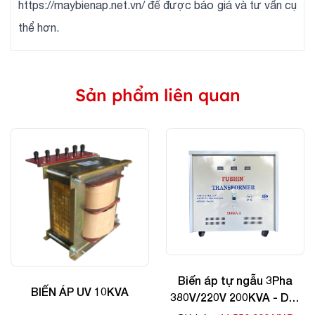
https://maybienap.net.vn/ để được báo giá và tư vấn cụ
thể hơn.
Sản phẩm liên quan
Biến áp tự ngẫu 3Pha
BIẾN ÁP UV 10KVA
380V/220V 200KVA - Dây
Nhôm