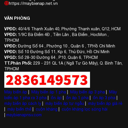
https://maybienap.net.vn
VĂN PHÒNG
VPĐD:
40/4/6 Thạnh Xuân 40, Phường Thạnh xuân, Q12, HCM
VPĐD:
1/9C Bà Điểm 4Đ , Tiền Lân , Bà Điểm , HocMon ,
TP.HCM
VPĐD:
Đường Số 64 , Phường 10 , Quận 6 , TP.Hồ Chí Minh
VPĐD:
Số 10 Đường Số 11, Kp 6, Thủ Đức, Hồ Chí Minh
VPGD:
Số 28-30 Đường 64 , P10, Quận 6, TP.HCM
TT.Phân Phối:
229 - 231 QL 1A ( Ngã Tư Gò Mây), Q. Bình Tân,
TP.HCM
Máy biến áp
|
Máy biến áp 1 pha
|
Máy biến áp 3 pha
|
Máy
biến áp 1 pha ra 3 pha
|
ổn áp
|
ổn áp 1 pha
|
ổn áp 3 pha
|
máy biến áp cách ly
|
máy biến áp tự ngẫu
|
máy biến áp giá rẻ
|
máy biến thế
|
cuộn kháng
|
cuộn kháng lọc sóng hài
|
maybienapnsv.com