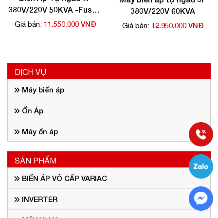
380V/220V 50KVA -Fushin
380V/220V 60KVA
giá rẻ
11.550.000 VNĐ
Giá bán:
12.950.000 VNĐ
Giá bán:
DỊCH VỤ
Máy biến áp
Ổn Áp
Máy ổn áp
SẢN PHẨM
BIẾN ÁP VÔ CẤP VARIAC
INVERTER