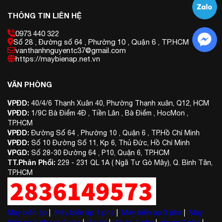
THÔNG TIN LIÊN HỆ
0973 440 322
Số 28 , Đường số 64 , Phường 10 , Quận 6 , TP.HCM
vanthanhnguyentc37@gmail.com
https://maybienap.net.vn
VĂN PHÒNG
VPĐD:
40/4/6 Thạnh Xuân 40, Phường Thạnh xuân, Q12, HCM
VPĐD:
1/9C Bà Điểm 4Đ , Tiền Lân , Bà Điểm , HocMon ,
TP.HCM
VPĐD:
Đường Số 64 , Phường 10 , Quận 6 , TP.Hồ Chí Minh
VPĐD:
Số 10 Đường Số 11, Kp 6, Thủ Đức, Hồ Chí Minh
VPGD:
Số 28-30 Đường 64 , P10, Quận 6, TP.HCM
TT.Phân Phối:
229 - 231 QL 1A ( Ngã Tư Gò Mây), Q. Bình Tân,
TP.HCM
Máy biến áp
|
Máy biến áp 1 pha
|
Máy biến áp 3 pha
|
Máy