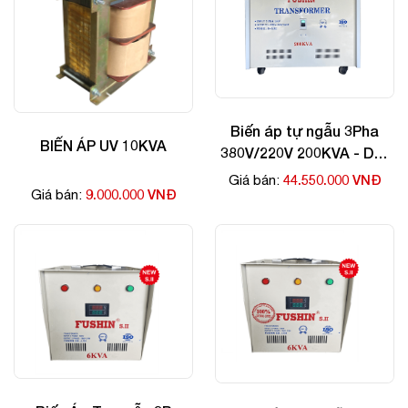
Biến áp tự ngẫu 3Pha
BIẾN ÁP UV 10KVA
380V/220V 200KVA - Dây
Nhôm
44.550.000 VNĐ
Giá bán:
9.000.000 VNĐ
Giá bán: