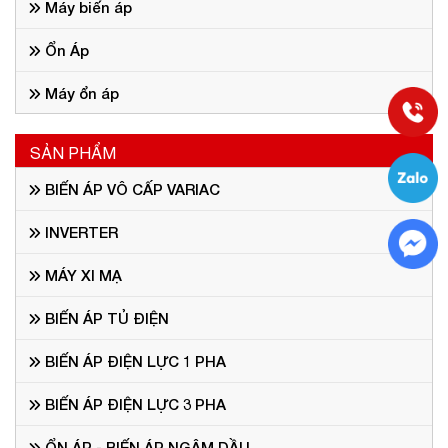
Máy biến áp
Ổn Áp
Máy ổn áp
SẢN PHẨM
BIẾN ÁP VÔ CẤP VARIAC
INVERTER
MÁY XI MẠ
BIẾN ÁP TỦ ĐIỆN
BIẾN ÁP ĐIỆN LỰC 1 PHA
BIẾN ÁP ĐIỆN LỰC 3 PHA
ỔN ÁP - BIẾN ÁP NGÂM DẦU