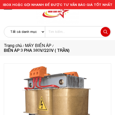
IBOX HOẶC GỌI NHANH ĐỂ ĐƯỢC TƯ VẤN BÁO GIÁ TỐT NHẤT
Trang chủ
MÁY BIẾN ÁP
BIẾN ÁP 3 PHA 380V/220V ( TRẦN)