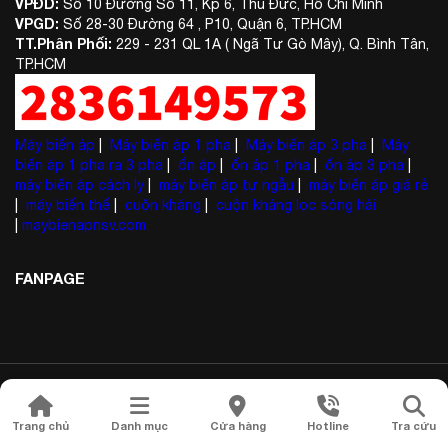
VPĐD:
Số 10 Đường Số 11, Kp 6, Thủ Đức, Hồ Chí Minh
VPGD:
Số 28-30 Đường 64 , P10, Quận 6, TP.HCM
TT.Phân Phối:
229 - 231 QL 1A ( Ngã Tư Gò Mây), Q. Bình Tân,
TP.HCM
Máy biến áp
|
Máy biến áp 1 pha
|
Máy biến áp 3 pha
|
Máy
biến áp 1 pha ra 3 pha
|
ổn áp
|
ổn áp 1 pha
|
ổn áp 3 pha
|
máy biến áp cách ly
|
máy biến áp tự ngẫu
|
máy biến áp giá rẻ
|
máy biến thế
|
cuộn kháng
|
cuộn kháng lọc sóng hài
|
maybienapnsv.com
FANPAGE
MAY BIEN AP © 2023. All Rights Reserved.
Trang chủ
Danh mục
Cửa hàng
Hotline
Tra cứu