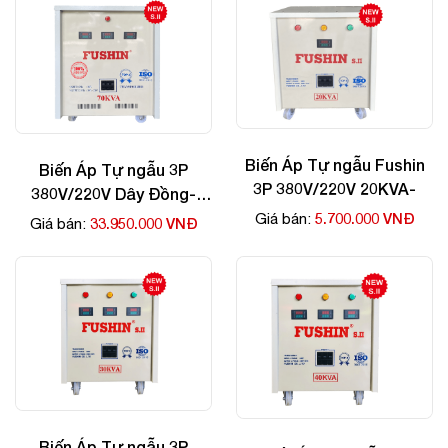
Biến Áp Tự ngẫu Fushin
Biến Áp Tự ngẫu 3P
3P 380V/220V 20KVA-
380V/220V Dây Đồng-
70kva
5.700.000 VNĐ
Giá bán:
33.950.000 VNĐ
Giá bán:
Biến Áp Tự ngẫu 3P