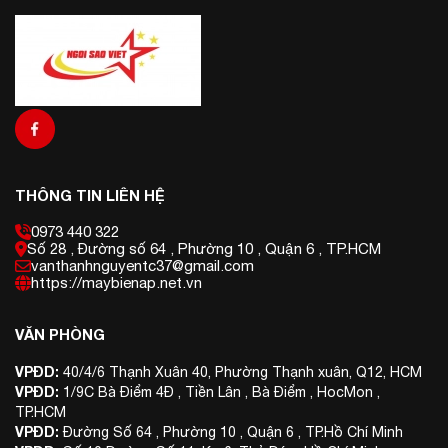
THÔNG TIN LIÊN HỆ
0973 440 322
Số 28 , Đường số 64 , Phường 10 , Quận 6 , TP.HCM
vanthanhnguyentc37@gmail.com
https://maybienap.net.vn
VĂN PHÒNG
VPĐD:
40/4/6 Thạnh Xuân 40, Phường Thạnh xuân, Q12, HCM
VPĐD:
1/9C Bà Điểm 4Đ , Tiền Lân , Bà Điểm , HocMon ,
TP.HCM
VPĐD:
Đường Số 64 , Phường 10 , Quận 6 , TP.Hồ Chí Minh