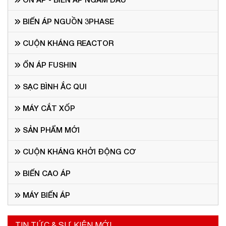
BIẾN ÁP NGUỒN 3PHASE
CUỘN KHÁNG REACTOR
ỔN ÁP FUSHIN
SẠC BÌNH ẮC QUI
MÁY CẮT XỐP
SẢN PHẨM MỚI
CUỘN KHÁNG KHỞI ĐỘNG CƠ
BIẾN CAO ÁP
MÁY BIẾN ÁP
TIN TỨC & SỰ KIỆN MỚI