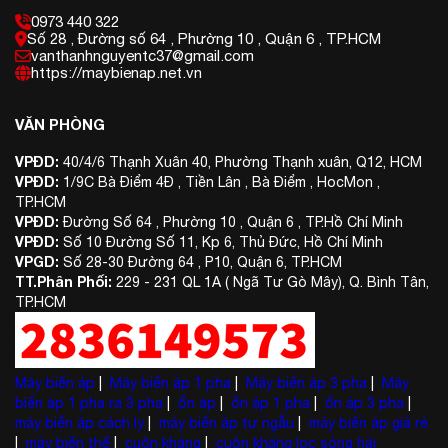
0973 440 322
Số 28 , Đường số 64 , Phường 10 , Quận 6 , TP.HCM
vanthanhnguyentc37@gmail.com
https://maybienap.net.vn
VĂN PHÒNG
VPĐD:
40/4/6 Thạnh Xuân 40, Phường Thạnh xuân, Q12, HCM
VPĐD:
1/9C Bà Điểm 4Đ , Tiền Lân , Bà Điểm , HocMon ,
TP.HCM
VPĐD:
Đường Số 64 , Phường 10 , Quận 6 , TP.Hồ Chí Minh
VPĐD:
Số 10 Đường Số 11, Kp 6, Thủ Đức, Hồ Chí Minh
VPGD:
Số 28-30 Đường 64 , P10, Quận 6, TP.HCM
TT.Phân Phối:
229 - 231 QL 1A ( Ngã Tư Gò Mây), Q. Bình Tân,
TP.HCM
Máy biến áp
|
Máy biến áp 1 pha
|
Máy biến áp 3 pha
|
Máy
biến áp 1 pha ra 3 pha
|
ổn áp
|
ổn áp 1 pha
|
ổn áp 3 pha
|
máy biến áp cách ly
|
máy biến áp tự ngẫu
|
máy biến áp giá rẻ
|
máy biến thế
|
cuộn kháng
|
cuộn kháng lọc sóng hài