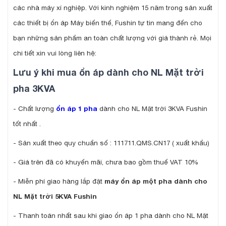
các nhà máy xí nghiệp. Với kinh nghiệm 15 năm trong sản xuất
các thiết bị ổn áp Máy biến thế, Fushin tự tin mang đến cho
bạn những sản phẩm an toàn chất lượng với giá thành rẻ. Mọi
chi tiết xin vui lòng liên hệ:
Lưu ý khi mua ổn áp dành cho NL Mặt trời
pha 3KVA
- Chất lượng
ổn áp 1 pha
dành cho NL Mặt trời 3KVA Fushin
tốt nhất .
- Sản xuất theo quy chuẩn số : 111711.QMS.CN17 ( xuất khẩu)
- Giá trên đã có khuyến mãi, chưa bao gồm thuế VAT 10%
- Miễn phí giao hàng lắp đặt
máy ổn áp một pha dành cho
NL Mặt trời 5KVA Fushin
- Thanh toán nhất sau khi giao ổn áp 1 pha dành cho NL Mặt