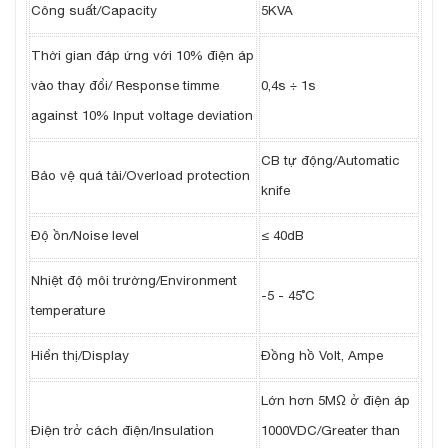
Công suất/Capacity
5KVA
Thời gian đáp ứng với 10% điện áp
vào thay đổi/ Response timme
0,4s ÷ 1s
against 10% Input voltage deviation
CB tự động/Automatic
Bảo vệ quá tải/Overload protection
knife
Độ ồn/Noise level
≤ 40dB
Nhiệt độ môi trường/Environment
-5 - 45˚C
temperature
Hiển thị/Display
Đồng hồ Volt, Ampe
Lớn hơn 5MΩ ở điện áp
Điện trở cách điện/Insulation
1000VDC/Greater than