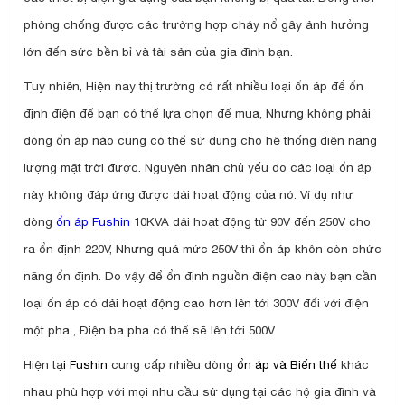
phòng chống được các trường hợp cháy nổ gây ảnh hưởng
lớn đến sức bền bỉ và tài sản của gia đình bạn.
Tuy nhiên, Hiện nay thị trường có rất nhiều loại ổn áp để ổn
định điện để bạn có thể lựa chọn để mua, Nhưng không phải
dòng ổn áp nào cũng có thể sử dụng cho hệ thống điện năng
lượng mặt trời được. Nguyên nhân chủ yếu do các loại ổn áp
này không đáp ứng được dải hoạt động của nó. Ví dụ như
dòng
ổn áp Fushin
10KVA dải hoạt động từ 90V đến 250V cho
ra ổn định 220V, Nhưng quá mức 250V thì ổn áp khôn còn chức
năng ổn định. Do vậy để ổn định nguồn điện cao này bạn cần
loại ổn áp có dải hoạt động cao hơn lên tới 300V đối với điện
một pha , Điện ba pha có thể sẽ lên tới 500V.
Hiện tạ
i Fushin
cung cấp nhiều dòng
ổn áp và Biến thế
khác
nhau phù hợp với mọi nhu cầu sử dụng tại các hộ gia đình và