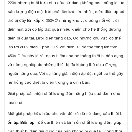
220V, nhưng buổi trưa nhu cầu sử dụng không cao, cũng là lúc
sản lượng điện mặt trời phát lên lưới lớn nhất , mức điện áp có
thể bị đẩy lên xấp xỉ 250V.Ở những khu vực bùng nổi về lưới
điện mặt trời do lắp đặt quá nhiều khiến cho hệ thống đường
điện bị quá tải, Lưới điện tăng cao, Có những khu vực có thể
lên tới 300V điện 1 pha . Đối với điện 3P có thể tăng lên trên
450V, Điều này là rất nguy hiểm cho hệ thống thiết bị dân dụng
và công nghiệp do những thiết bị đó không thể chịu đượng
nguồn tăng cao, Với sự tăng giảm điện áp đột ngột có thể gây
hư hỏng các thiết bị điện trong gia đình bạn.
Giải pháp cải thiện chất lượng điện năng hiệu quả dành cho
mọi nhà
Một giải pháp hữu hiệu cho vấn đề trên là sử dụng các
thiết bị
ổn áp, Biến áp
. Để cải thiện và bình ổn chất lượng điện, giúp
các thiết bị điện gia dụng của bạn không bị quá tải. Đồng thời