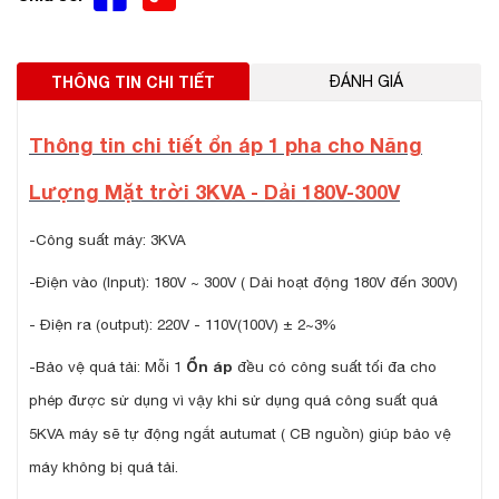
THÔNG TIN CHI TIẾT
ĐÁNH GIÁ
Thông tin chi tiết ổn áp 1 pha cho Năng
Lượng Mặt trời 3KVA - Dải 180V-300V
-Công suất máy: 3KVA
-Điện vào (Input): 180V ~ 300V ( Dải hoạt động 180V đến 300V)
- Điện ra (output): 220V - 110V(100V) ± 2~3%
-Bảo vệ quá tải: Mỗi 1
Ổn áp
đều có công suất tối đa cho
phép được sử dụng vì vậy khi sử dụng quá công suất quá
5KVA máy sẽ tự động ngắt autumat ( CB nguồn) giúp bảo vệ
máy không bị quá tải.