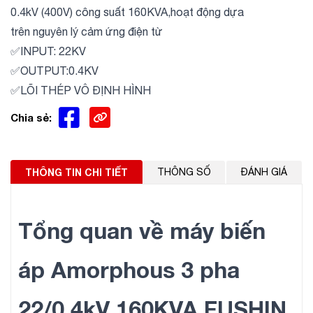
0.4kV (400V) công suất 160KVA,hoạt động dựa
trên nguyên lý cảm ứng điện từ
✅INPUT: 22KV
✅OUTPUT:0.4KV
✅LÕI THÉP VÔ ĐỊNH HÌNH
Chia sẻ:
THÔNG TIN CHI TIẾT
THÔNG SỐ
ĐÁNH GIÁ
Tổng quan về máy biến
áp Amorphous 3 pha
22/0.4kV 160KVA FUSHIN