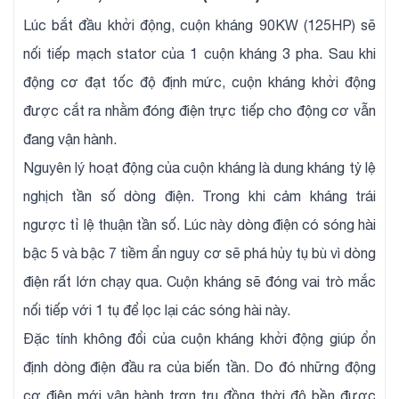
Lúc bắt đầu khởi động, cuộn kháng 90KW (125HP) sẽ
nối tiếp mạch stator của 1 cuộn kháng 3 pha. Sau khi
động cơ đạt tốc độ định mức, cuộn kháng khởi động
được cắt ra nhằm đóng điện trực tiếp cho động cơ vẫn
đang vận hành.
Nguyên lý hoạt động của cuộn kháng là dung kháng tỷ lệ
nghịch tần số dòng điện. Trong khi cảm kháng trái
ngược tỉ lệ thuận tần số. Lúc này dòng điện có sóng hài
bậc 5 và bậc 7 tiềm ẩn nguy cơ sẽ phá hủy tụ bù vì dòng
điện rất lớn chạy qua. Cuộn kháng sẽ đóng vai trò mắc
nối tiếp với 1 tụ để lọc lại các sóng hài này.
Đặc tính không đổi của cuộn kháng khởi động giúp ổn
định dòng điện đầu ra của biến tần. Do đó những động
cơ điện mới vận hành trơn tru đồng thời độ bền được