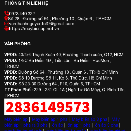
THÔNG TIN LIÊN HỆ
0973 440 322
Số 28 , Đường số 64 , Phường 10 , Quận 6 , TP.HCM
vanthanhnguyentc37@gmail.com
https://maybienap.net.vn
VĂN PHÒNG
VPĐD:
40/4/6 Thạnh Xuân 40, Phường Thạnh xuân, Q12, HCM
VPĐD:
1/9C Bà Điểm 4Đ , Tiền Lân , Bà Điểm , HocMon ,
TP.HCM
VPĐD:
Đường Số 64 , Phường 10 , Quận 6 , TP.Hồ Chí Minh
VPĐD:
Số 10 Đường Số 11, Kp 6, Thủ Đức, Hồ Chí Minh
VPGD:
Số 28-30 Đường 64 , P10, Quận 6, TP.HCM
TT.Phân Phối:
229 - 231 QL 1A ( Ngã Tư Gò Mây), Q. Bình Tân,
TP.HCM
Máy biến áp
|
Máy biến áp 1 pha
|
Máy biến áp 3 pha
|
Máy
biến áp 1 pha ra 3 pha
|
ổn áp
|
ổn áp 1 pha
|
ổn áp 3 pha
|
máy biến áp cách ly
|
máy biến áp tự ngẫu
|
máy biến áp giá rẻ