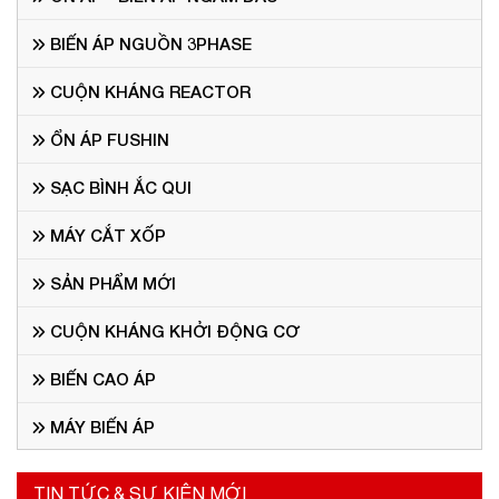
BIẾN ÁP NGUỒN 3PHASE
CUỘN KHÁNG REACTOR
ỔN ÁP FUSHIN
SẠC BÌNH ẮC QUI
MÁY CẮT XỐP
SẢN PHẨM MỚI
CUỘN KHÁNG KHỞI ĐỘNG CƠ
BIẾN CAO ÁP
MÁY BIẾN ÁP
TIN TỨC & SỰ KIỆN MỚI