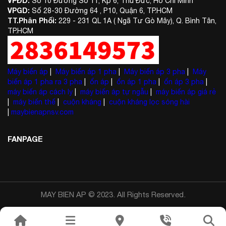
VPĐD:
Số 10 Đường Số 11, Kp 6, Thủ Đức, Hồ Chí Minh
VPGD:
Số 28-30 Đường 64 , P10, Quận 6, TP.HCM
TT.Phân Phối:
229 - 231 QL 1A ( Ngã Tư Gò Mây), Q. Bình Tân,
TP.HCM
Máy biến áp
|
Máy biến áp 1 pha
|
Máy biến áp 3 pha
|
Máy
biến áp 1 pha ra 3 pha
|
ổn áp
|
ổn áp 1 pha
|
ổn áp 3 pha
|
máy biến áp cách ly
|
máy biến áp tự ngẫu
|
máy biến áp giá rẻ
|
máy biến thế
|
cuộn kháng
|
cuộn kháng lọc sóng hài
|
maybienapnsv.com
FANPAGE
MAY BIEN AP © 2023. All Rights Reserved.