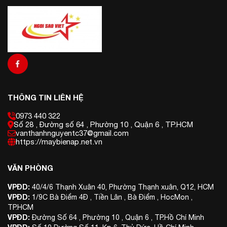
THÔNG TIN LIÊN HỆ
0973 440 322
Số 28 , Đường số 64 , Phường 10 , Quận 6 , TP.HCM
vanthanhnguyentc37@gmail.com
https://maybienap.net.vn
VĂN PHÒNG
VPĐD:
40/4/6 Thạnh Xuân 40, Phường Thạnh xuân, Q12, HCM
VPĐD:
1/9C Bà Điểm 4Đ , Tiền Lân , Bà Điểm , HocMon ,
TP.HCM
VPĐD:
Đường Số 64 , Phường 10 , Quận 6 , TP.Hồ Chí Minh