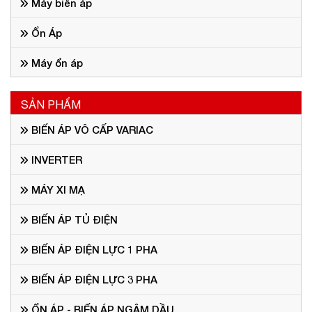
Máy biến áp
Ổn Áp
Máy ổn áp
SẢN PHẨM
BIẾN ÁP VÔ CẤP VARIAC
INVERTER
MÁY XI MẠ
BIẾN ÁP TỦ ĐIỆN
BIẾN ÁP ĐIỆN LỰC 1 PHA
BIẾN ÁP ĐIỆN LỰC 3 PHA
ỔN ÁP - BIẾN ÁP NGÂM DẦU