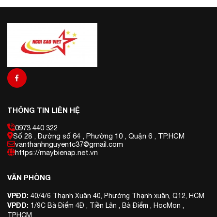
THÔNG TIN LIÊN HỆ
0973 440 322
Số 28 , Đường số 64 , Phường 10 , Quận 6 , TP.HCM
vanthanhnguyentc37@gmail.com
https://maybienap.net.vn
VĂN PHÒNG
VPĐD:
40/4/6 Thạnh Xuân 40, Phường Thạnh xuân, Q12, HCM
VPĐD:
1/9C Bà Điểm 4Đ , Tiền Lân , Bà Điểm , HocMon ,
TP.HCM