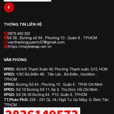
THÔNG TIN LIÊN HỆ
0973 440 322
Số 28 , Đường số 64 , Phường 10 , Quận 6 , TP.HCM
vanthanhnguyentc37@gmail.com
https://maybienap.net.vn
VĂN PHÒNG
VPĐD:
40/4/6 Thạnh Xuân 40, Phường Thạnh xuân, Q12, HCM
VPĐD:
1/9C Bà Điểm 4Đ , Tiền Lân , Bà Điểm , HocMon ,
TP.HCM
VPĐD:
Đường Số 64 , Phường 10 , Quận 6 , TP.Hồ Chí Minh
VPĐD:
Số 10 Đường Số 11, Kp 6, Thủ Đức, Hồ Chí Minh
VPGD:
Số 28-30 Đường 64 , P10, Quận 6, TP.HCM
TT.Phân Phối:
229 - 231 QL 1A ( Ngã Tư Gò Mây), Q. Bình Tân,
TP.HCM