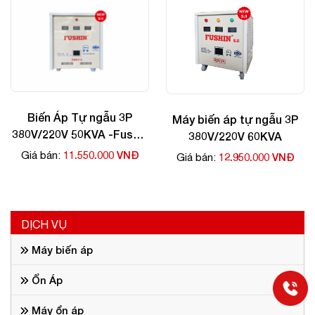
Biến Áp Tự ngẫu 3P
Máy biến áp tự ngẫu 3P
380V/220V 50KVA -Fushin
380V/220V 60KVA
giá rẻ
11.550.000 VNĐ
Giá bán:
12.950.000 VNĐ
Giá bán:
DỊCH VỤ
Máy biến áp
Ổn Áp
Máy ổn áp