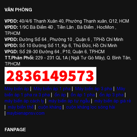
VĂN PHÒNG
VPĐD:
40/4/6 Thạnh Xuân 40, Phường Thạnh xuân, Q12, HCM
VPĐD:
1/9C Bà Điểm 4Đ , Tiền Lân , Bà Điểm , HocMon ,
TP.HCM
VPĐD:
Đường Số 64 , Phường 10 , Quận 6 , TP.Hồ Chí Minh
VPĐD:
Số 10 Đường Số 11, Kp 6, Thủ Đức, Hồ Chí Minh
VPGD:
Số 28-30 Đường 64 , P10, Quận 6, TP.HCM
TT.Phân Phối:
229 - 231 QL 1A ( Ngã Tư Gò Mây), Q. Bình Tân,
TP.HCM
Máy biến áp
|
Máy biến áp 1 pha
|
Máy biến áp 3 pha
|
Máy
biến áp 1 pha ra 3 pha
|
ổn áp
|
ổn áp 1 pha
|
ổn áp 3 pha
|
máy biến áp cách ly
|
máy biến áp tự ngẫu
|
máy biến áp giá rẻ
|
máy biến thế
|
cuộn kháng
|
cuộn kháng lọc sóng hài
|
maybienapnsv.com
FANPAGE