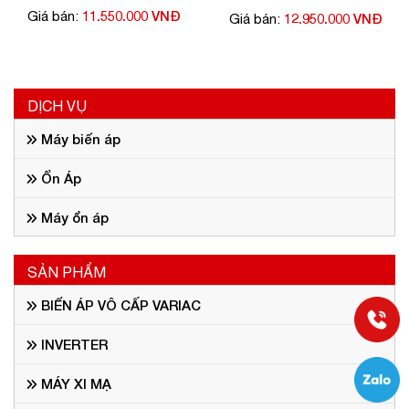
giá rẻ
11.550.000 VNĐ
Giá bán:
12.950.000 VNĐ
Giá bán:
DỊCH VỤ
Máy biến áp
Ổn Áp
Máy ổn áp
SẢN PHẨM
BIẾN ÁP VÔ CẤP VARIAC
INVERTER
MÁY XI MẠ