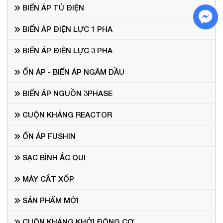
BIẾN ÁP TỦ ĐIỆN
BIẾN ÁP ĐIỆN LỰC 1 PHA
BIẾN ÁP ĐIỆN LỰC 3 PHA
ỔN ÁP - BIẾN ÁP NGÂM DẦU
BIẾN ÁP NGUỒN 3PHASE
CUỘN KHÁNG REACTOR
ỔN ÁP FUSHIN
SẠC BÌNH ẮC QUI
MÁY CẮT XỐP
SẢN PHẨM MỚI
CUỘN KHÁNG KHỞI ĐỘNG CƠ