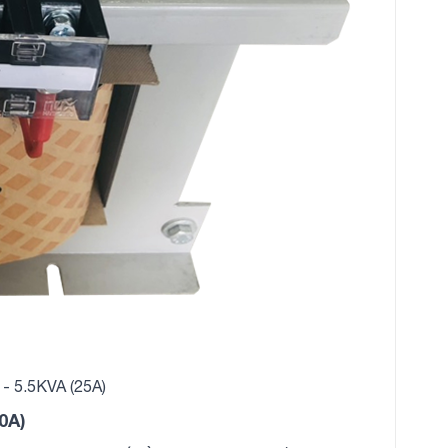
- 5.5KVA (25A)
0A)