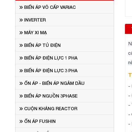
BIẾN ÁP VÔ CẤP VARIAC
INVERTER
MÁY XI MẠ
N
BIẾN ÁP TỦ ĐIỆN
c
BIẾN ÁP ĐIỆN LỰC 1 PHA
n
BIẾN ÁP ĐIỆN LỰC 3 PHA
T
ỔN ÁP - BIẾN ÁP NGÂM DẦU
-
-
BIẾN ÁP NGUỒN 3PHASE
-
CUỘN KHÁNG REACTOR
-
ỔN ÁP FUSHIN
-