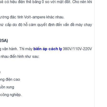
ẽ có hiệu điện thế bằng 0 so với mặt đất. Cho nên khi
đường đặc tính Volt-ampere khác nhau.
thứ cấp do độ hỗ cảm quyết định đến vấn đề máy chạy
25A)
biến áp cách ly
g vận hành. Thì máy
380V/110V-220V
 nhau điển hình như sau:
n
òng điện cao
uồn xung
 công nghiệp.