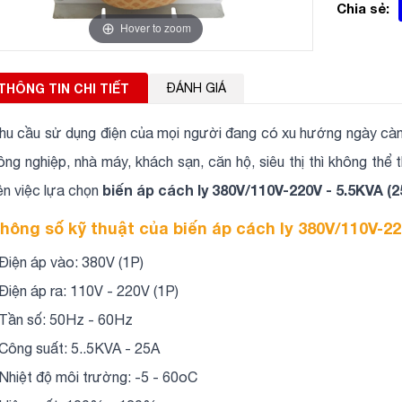
Chia sẻ:
Hover to zoom
THÔNG TIN CHI TIẾT
ĐÁNH GIÁ
hu cầu sử dụng điện của mọi người đang có xu hướng ngày cà
ông nghiệp, nhà máy, khách sạn, căn hộ, siêu thị thì không thể
biến áp cách ly 380V/110V-220V - 5.5KVA (2
ên việc lựa chọn
hông số kỹ thuật của biến áp cách ly 380V/110V-22
 Điện áp vào: 380V (1P)
 Điện áp ra: 110V - 220V (1P)
 Tần số: 50Hz - 60Hz
 Công suất: 5..5KVA - 25A
 Nhiệt độ môi trường: -5 - 60oC