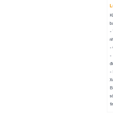
L
K
b
-
n
-
-
đ
-
X
B
s
t