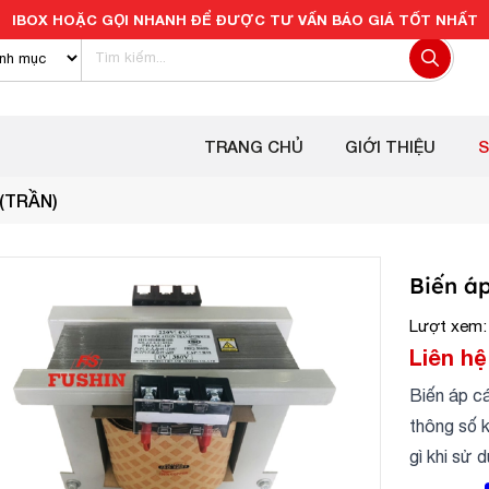
IBOX HOẶC GỌI NHANH ĐỂ ĐƯỢC TƯ VẤN BÁO GIÁ TỐT NHẤT
TRANG CHỦ
GIỚI THIỆU
 (TRẦN)
Biến á
Lượt xem:
Liên hệ
Biến áp c
thông số 
gì khi sử 