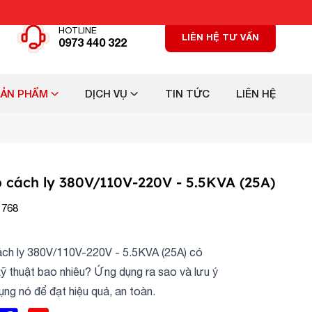
HOTLINE
LIÊN HỆ TƯ VẤN
0973 440 322
SẢN PHẨM
DỊCH VỤ
TIN TỨC
LIÊN HỆ
p cách ly 380V/110V-220V - 5.5KVA (25A)
 768
ách ly 380V/110V-220V - 5.5KVA (25A) có
kỹ thuật bao nhiêu? Ứng dụng ra sao và lưu ý
dụng nó để đạt hiệu quả, an toàn.