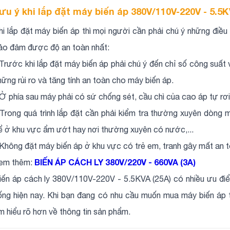
ưu ý khi lắp đặt máy biến áp 380V/110V-220V - 5.5K
hi lắp đặt máy biến áp thì mọi người cần phải chú ý những điề
ảo đảm được độ an toàn nhất:
 Trước khi lắp đặt máy biến áp phải chú ý đến chỉ số công suất 
hững rủi ro và tăng tính an toàn cho máy biến áp.
 Ở phía sau máy phải có sứ chống sét, cầu chì của cao áp tự rơ
 Trong quá trình lắp đặt cần phải kiểm tra thường xuyên dòng 
ể ở khu vực ẩm ướt hay nơi thường xuyên có nước,...
 Không đặt máy biến áp ở khu vực có trẻ em, tranh gây mất an t
BIẾN ÁP CÁCH LY 380V/220V - 660VA (3A)
em thêm:
iến áp cách ly 380V/110V-220V - 5.5KVA (25A) có nhiều ưu điể
ống hiện nay. Khi bạn đang có nhu cầu muốn mua máy biến áp 
ìm hiểu rõ hơn về thông tin sản phẩm.