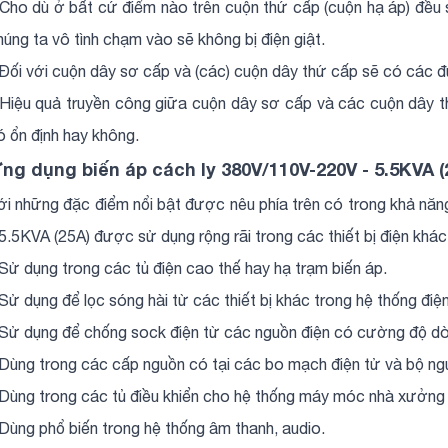
 Cho dù ở bất cứ điểm nào trên cuộn thứ cấp (cuộn hạ áp) đều s
húng ta vô tình chạm vào sẽ không bị điện giật.
 Đối với cuộn dây sơ cấp và (các) cuộn dây thứ cấp sẽ có các 
 Hiệu quả truyền công giữa cuộn dây sơ cấp và các cuộn dây 
ó ổn định hay không.
ng dụng biến áp cách ly 380V/110V-220V - 5.5KVA (
ới những đặc điểm nổi bật được nêu phía trên có trong khả năn
 5.5KVA (25A) được sử dụng rộng rãi trong các thiết bị điện khác
 Sử dụng trong các tủ điện cao thế hay hạ trạm biến áp.
 Sử dụng để lọc sóng hài từ các thiết bị khác trong hệ thống điệ
 Sử dụng để chống sock điện từ các nguồn điện có cường độ d
 Dùng trong các cấp nguồn có tại các bo mạch điện tử và bộ ng
 Dùng trong các tủ điều khiển cho hệ thống máy móc nhà xưởng
 Dùng phổ biến trong hệ thống âm thanh, audio.