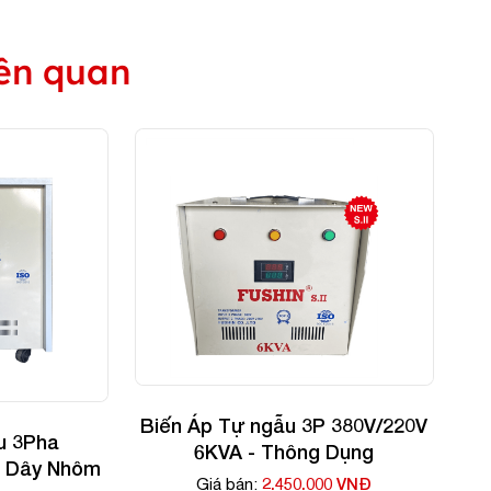
ên quan
Biến Áp Tự ngẫu 3P 380V/220V
u 3Pha
6KVA - Thông Dụng
- Dây Nhôm
2.450.000 VNĐ
Giá bán: