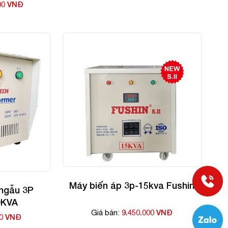
00 VNĐ
Máy biến áp 3p-15kva Fushin
ngẫu 3P
0KVA
9.450.000 VNĐ
Giá bán:
00 VNĐ