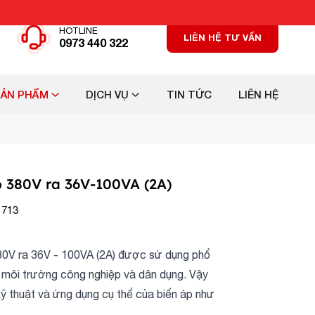
HOTLINE
LIÊN HỆ TƯ VẤN
0973 440 322
SẢN PHẨM
DỊCH VỤ
TIN TỨC
LIÊN HỆ
p 380V ra 36V-100VA (2A)
 713
80V ra 36V - 100VA (2A) được sử dụng phổ
g môi trường công nghiệp và dân dụng. Vậy
ỹ thuật và ứng dụng cụ thể của biến áp như