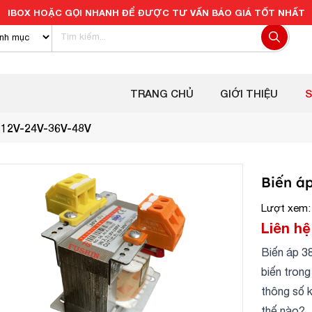
IBOX HOẶC GỌI NHANH ĐỂ ĐƯỢC TƯ VẤN BÁO GIÁ TỐT NHẤT
TRANG CHỦ
GIỚI THIỆU
 12V-24V-36V-48V
Biến á
Lượt xem:
Liên hệ
Biến áp 3
biến tron
thông số k
thế nào?