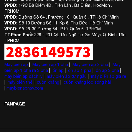
VPĐD:
1/9C Bà Điểm 4Đ , Tiền Lân , Bà Điểm , HocMon ,
TP.HCM
VPĐD:
Đường Số 64 , Phường 10 , Quận 6 , TP.Hồ Chí Minh
VPĐD:
Số 10 Đường Số 11, Kp 6, Thủ Đức, Hồ Chí Minh
VPGD:
Số 28-30 Đường 64 , P10, Quận 6, TP.HCM
TT.Phân Phối:
229 - 231 QL 1A ( Ngã Tư Gò Mây), Q. Bình Tân,
TP.HCM
Máy biến áp
|
Máy biến áp 1 pha
|
Máy biến áp 3 pha
|
Máy
biến áp 1 pha ra 3 pha
|
ổn áp
|
ổn áp 1 pha
|
ổn áp 3 pha
|
máy biến áp cách ly
|
máy biến áp tự ngẫu
|
máy biến áp giá rẻ
|
máy biến thế
|
cuộn kháng
|
cuộn kháng lọc sóng hài
|
maybienapnsv.com
FANPAGE