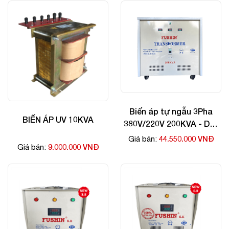
Biến áp tự ngẫu 3Pha
BIẾN ÁP UV 10KVA
380V/220V 200KVA - Dây
Nhôm
44.550.000 VNĐ
Giá bán:
9.000.000 VNĐ
Giá bán: