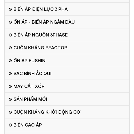
BIẾN ÁP ĐIỆN LỰC 3 PHA
ỔN ÁP - BIẾN ÁP NGÂM DẦU
BIẾN ÁP NGUỒN 3PHASE
CUỘN KHÁNG REACTOR
ỔN ÁP FUSHIN
SẠC BÌNH ẮC QUI
MÁY CẮT XỐP
SẢN PHẨM MỚI
CUỘN KHÁNG KHỞI ĐỘNG CƠ
BIẾN CAO ÁP