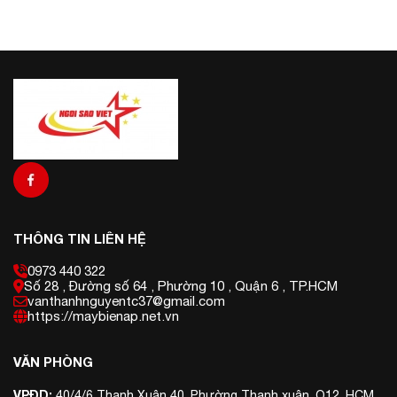
THÔNG TIN LIÊN HỆ
0973 440 322
Số 28 , Đường số 64 , Phường 10 , Quận 6 , TP.HCM
vanthanhnguyentc37@gmail.com
https://maybienap.net.vn
VĂN PHÒNG
VPĐD:
40/4/6 Thạnh Xuân 40, Phường Thạnh xuân, Q12, HCM