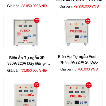
Cu
22.950.000 VNĐ
Giá bán:
29.950.000 VNĐ
Giá bán:
Biến Áp Tự ngẫu Fushin
Biến Áp Tự ngẫu 3P
3P 380V/220V 20KVA-
380V/220V Dây Đồng-
70kva
5.700.000 VNĐ
Giá bán:
33.950.000 VNĐ
Giá bán: