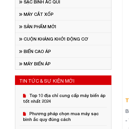
SẠC BÌNH ẮC QUI
MÁY CẮT XỐP
SẢN PHẨM MỚI
CUỘN KHÁNG KHỞI ĐỘNG CƠ
BIẾN CAO ÁP
MÁY BIẾN ÁP
TIN TỨC & SỰ KIỆN MỚI
Top 10 địa chỉ cung cấp máy biến áp
T
tốt nhất 2024
B
Phương pháp chọn mua máy sạc
bình ắc quy đúng cách
-