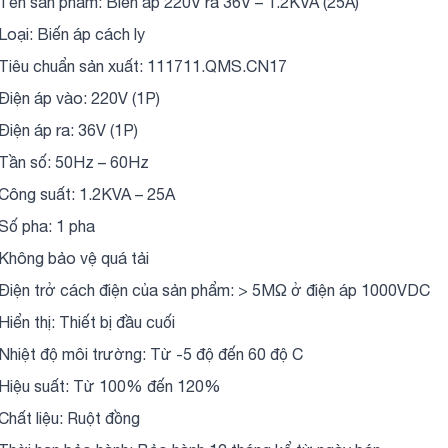
 Tên sản phẩm: Biến áp 220V ra 36V – 1.2KVA (25A)
 Loại: Biến áp cách ly
 Tiêu chuẩn sản xuất: 111711.QMS.CN17
 Điện áp vào: 220V (1P)
 Điện áp ra: 36V (1P)
 Tần số: 50Hz – 60Hz
 Công suất: 1.2KVA – 25A
 Số pha: 1 pha
 Không bảo vệ quá tải
 Điện trở cách điện của sản phẩm: > 5MΩ ở điện áp 1000VDC
Hiển thị: Thiết bị đầu cuối
 Nhiệt độ môi trường: Từ -5 độ đến 60 độ C
 Hiệu suất: Từ 100% đến 120%
 Chất liệu: Ruột đồng