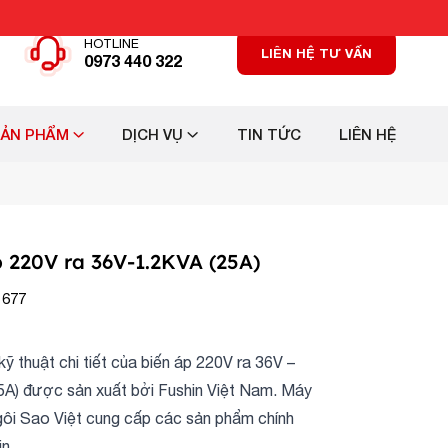
HOTLINE
LIÊN HỆ TƯ VẤN
0973 440 322
SẢN PHẨM
DỊCH VỤ
TIN TỨC
LIÊN HỆ
p 220V ra 36V-1.2KVA (25A)
 677
ỹ thuật chi tiết của biến áp 220V ra 36V –
5A) được sản xuất bởi Fushin Việt Nam. Máy
gôi Sao Việt cung cấp các sản phẩm chính
n.