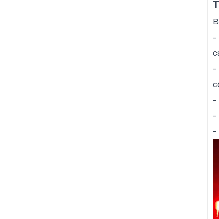
T
B
-
c
-
c
-
-
-