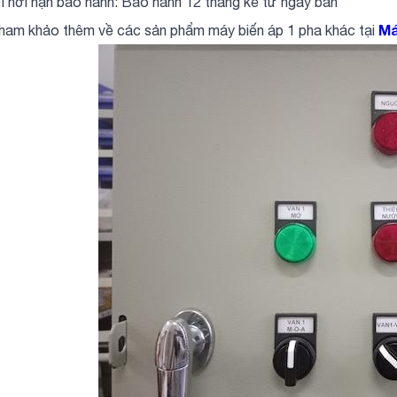
 Thời hạn bảo hành: Bảo hành 12 tháng kể từ ngày bán
Má
ham khảo thêm về các sản phẩm máy biến áp 1 pha khác tại