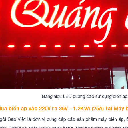
Bảng hiệu LED quảng cáo sử dụng biến áp 
ua biến áp vào 220V ra 36V – 1.2KVA (25A) tại Máy 
gôi Sao Việt là đơn vị cung cấp các sản phẩm máy biến áp, ổn