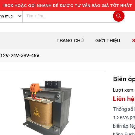
IBOX HOẶC GỌI NHANH ĐỂ ĐƯỢC TƯ VẤN BÁO GIÁ TỐT NHẤT
TRANG CHỦ
GIỚI THIỆU
 12V-24V-36V-48V
Biến á
Lượt xem:
Liên hệ
Thông số k
1.2KVA (2
biến áp N
hãng Fushi