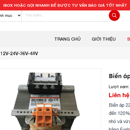
IBOX HOẶC GỌI NHANH ĐỂ ĐƯỢC TƯ VẤN BÁO GIÁ TỐT NHẤT
TRANG CHỦ
GIỚI THIỆU
 12V-24V-36V-48V
Biến á
Lượt xem:
Liên hệ
Biến áp 2
đến 120% s
nhỏ và vừ
hãng Fushi