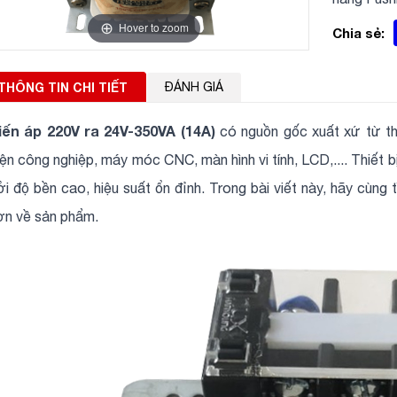
Hover to zoom
Chia sẻ:
THÔNG TIN CHI TIẾT
ĐÁNH GIÁ
iến áp 220V ra 24V-350VA (14A)
có nguồn gốc xuất xứ từ thư
iện công nghiệp, máy móc CNC, màn hình vi tính, LCD,.... Thiết 
ởi độ bền cao, hiệu suất ổn đỉnh. Trong bài viết này, hãy cùng t
ơn về sản phẩm.