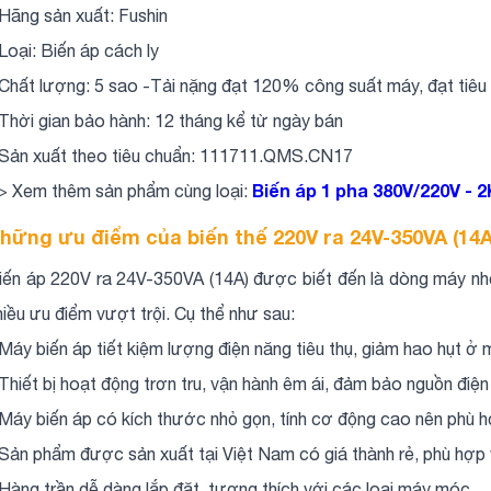
 Hãng sản xuất: Fushin
 Loại: Biến áp cách ly
 Chất lượng: 5 sao -Tải nặng đạt 120% công suất máy, đạt tiêu
 Thời gian bảo hành: 12 tháng kể từ ngày bán
 Sản xuất theo tiêu chuẩn: 111711.QMS.CN17
Biến áp 1 pha 380V/220V - 
> Xem thêm sản phẩm cùng loại:
hững ưu điểm của biến thế 220V ra 24V-350VA (14A
iến áp 220V ra 24V-350VA (14A) được biết đến là dòng máy nhỏ
hiều ưu điểm vượt trội. Cụ thể như sau:
 Máy biến áp tiết kiệm lượng điện năng tiêu thụ, giảm hao hụt ở m
 Thiết bị hoạt động trơn tru, vận hành êm ái, đảm bảo nguồn điện
 Máy biến áp có kích thước nhỏ gọn, tính cơ động cao nên phù hợ
 Sản phẩm được sản xuất tại Việt Nam có giá thành rẻ, phù hợp 
 Hàng trần dễ dàng lắp đặt, tương thích với các loại máy móc.