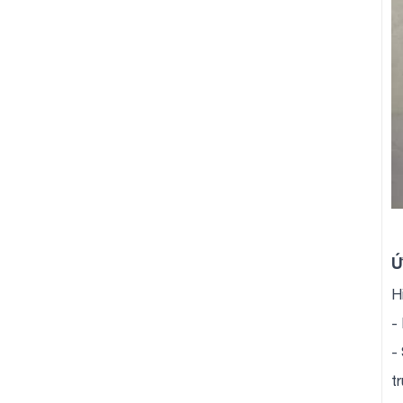
Ứ
H
-
-
t