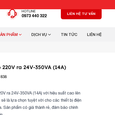
HOTLINE
LIÊN HỆ TƯ VẤN
0973 440 322
SẢN PHẨM
DỊCH VỤ
TIN TỨC
LIÊN HỆ
p 220V ra 24V-350VA (14A)
 838
20V ra 24V-350VA (14A) với hiệu suất cao lên
ẽ là lựa chọn tuyệt vời cho các thiết bị điện
a. Sản phẩm có giá thành rẻ, đảm bảo chính
n.