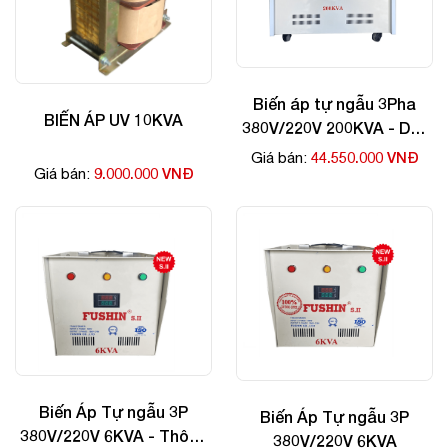
Biến áp tự ngẫu 3Pha
BIẾN ÁP UV 10KVA
380V/220V 200KVA - Dây
Nhôm
44.550.000 VNĐ
Giá bán:
9.000.000 VNĐ
Giá bán:
Biến Áp Tự ngẫu 3P
Biến Áp Tự ngẫu 3P
380V/220V 6KVA - Thông
380V/220V 6KVA