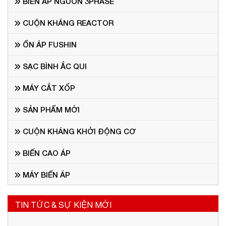
BIẾN ÁP NGUỒN 3PHASE
CUỘN KHÁNG REACTOR
ỔN ÁP FUSHIN
SẠC BÌNH ẮC QUI
MÁY CẮT XỐP
SẢN PHẨM MỚI
CUỘN KHÁNG KHỞI ĐỘNG CƠ
BIẾN CAO ÁP
MÁY BIẾN ÁP
TIN TỨC & SỰ KIỆN MỚI