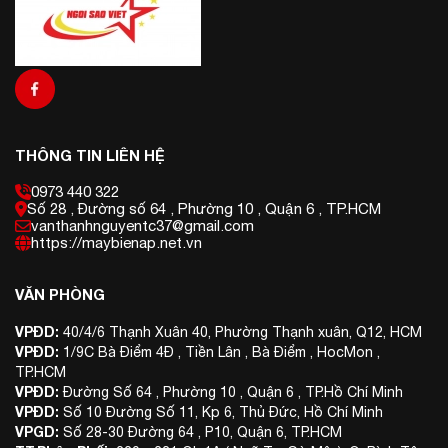
THÔNG TIN LIÊN HỆ
0973 440 322
Số 28 , Đường số 64 , Phường 10 , Quận 6 , TP.HCM
vanthanhnguyentc37@gmail.com
https://maybienap.net.vn
VĂN PHÒNG
VPĐD:
40/4/6 Thạnh Xuân 40, Phường Thạnh xuân, Q12, HCM
VPĐD:
1/9C Bà Điểm 4Đ , Tiền Lân , Bà Điểm , HocMon ,
TP.HCM
VPĐD:
Đường Số 64 , Phường 10 , Quận 6 , TP.Hồ Chí Minh
VPĐD:
Số 10 Đường Số 11, Kp 6, Thủ Đức, Hồ Chí Minh
VPGD:
Số 28-30 Đường 64 , P10, Quận 6, TP.HCM