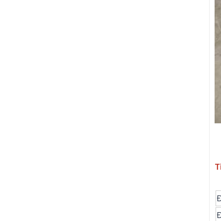
T
Đ
Đ