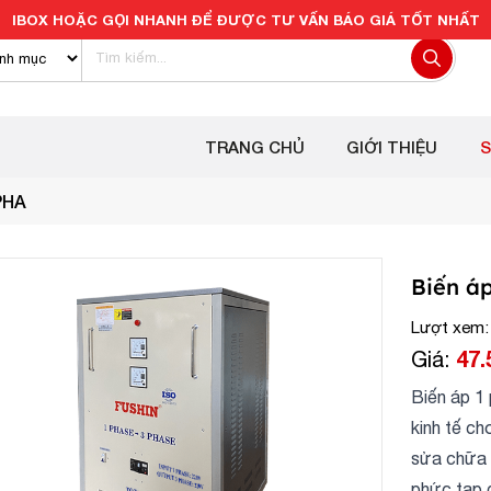
IBOX HOẶC GỌI NHANH ĐỂ ĐƯỢC TƯ VẤN BÁO GIÁ TỐT NHẤT
TRANG CHỦ
GIỚI THIỆU
PHA
Biến á
Lượt xem:
47.
Giá:
Biến áp 1 
kinh tế ch
sửa chữa 
phức tạp g