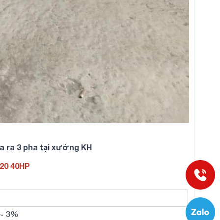
ha ra 3 pha tại xưởng KH
220 40HP
 ~ 3%