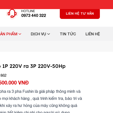
HOTLINE
LIÊN HỆ TƯ VẤN
0973 440 322
SẢN PHẨM
DỊCH VỤ
TIN TỨC
LIÊN HỆ
p 1P 220V ra 3P 220V-50Hp
 862
500.000 VNĐ
pha ra 3 pha Fushin là giải pháp thông minh và
o mọi khách hàng , quá trình kiểm tra, bảo trì và
khi xảy ra hư hỏng của máy cũng không quá
iúp tiết kiệm chi phí cho người sử dụng