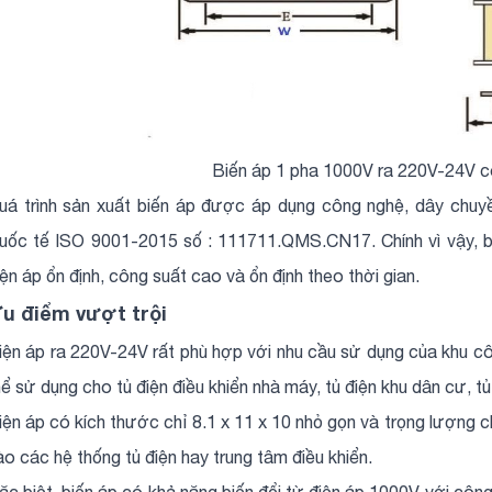
Biến áp 1 pha 1000V ra 220V-24V có
uá trình sản xuất biến áp được áp dụng công nghệ, dây chuy
uốc tế ISO 9001-2015 số : 111711.QMS.CN17. Chính vì vậy, bi
iện áp ổn định, công suất cao và ổn định theo thời gian.
u điểm vượt trội
iện áp ra 220V-24V rất phù hợp với nhu cầu sử dụng của khu công
hể sử dụng cho tủ điện điều khiển nhà máy, tủ điện khu dân cư, tủ đ
iện áp có kích thước chỉ 8.1 x 11 x 10 nhỏ gọn và trọng lượng c
ào các hệ thống tủ điện hay trung tâm điều khiển.
ặc biệt, biến áp có khả năng biến đổi từ điện áp 1000V với côn