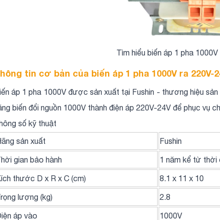
Tìm hiểu biến áp 1 pha 1000
hông tin cơ bản của biến áp 1 pha 1000V ra 220V-
iến áp 1 pha 1000V được sản xuất tại Fushin - thương hiệu sản 
ăng biến đổi nguồn 1000V thành điện áp 220V-24V để phục vụ c
hông số kỹ thuật
ãng sản xuất
Fushin
hời gian bảo hành
1 năm kể từ thời
ích thước D x R x C (cm)
8.1 x 11 x 10
rọng lượng (kg)
2.8
iện áp vào
1000V