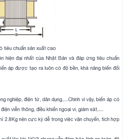
 tiêu chuẩn sản xuất cao
ền hiện đại nhất của Nhật Bản và đáp ứng tiêu chuẩn
ến áp được tạo ra luôn có độ bền, khả năng biến đổi
 nghiệp, điện tử, dân dụng,....Chính vì vậy, biến áp có
iện viễn thông, điều khiển ngoại vi, giám sát,....
hỉ 2.8Kg nên cực kỳ dễ trong việc vận chuyển, tích hợp
g suất lên tới 1KVA nhưng vẫn đảm bảo tính an toàn, độ