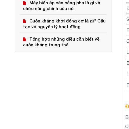
Máy biến áp cân bằng pha là gì và
Đ
chức năng chính của nó!
S
Cuộn kháng khởi động cơ là gì? Cấu
tạo và nguyên lý hoạt động
T
Tổng hợp những điều cần biết về
C
cuộn kháng trung thế
L
B
H
T
Đ
B
C