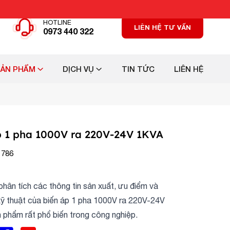
HOTLINE
LIÊN HỆ TƯ VẤN
0973 440 322
SẢN PHẨM
DỊCH VỤ
TIN TỨC
LIÊN HỆ
p 1 pha 1000V ra 220V-24V 1KVA
 786
 phân tích các thông tin sản xuất, ưu điểm và
kỹ thuật của biến áp 1 pha 1000V ra 220V-24V
 phẩm rất phổ biến trong công nghiệp.