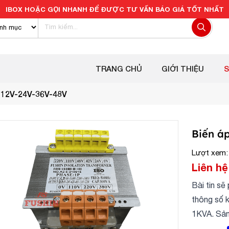
IBOX HOẶC GỌI NHANH ĐỂ ĐƯỢC TƯ VẤN BÁO GIÁ TỐT NHẤT
TRANG CHỦ
GIỚI THIỆU
 12V-24V-36V-48V
Biến á
Lượt xem:
Liên hệ
Bài tin sẽ
thông số 
1KVA. Sản