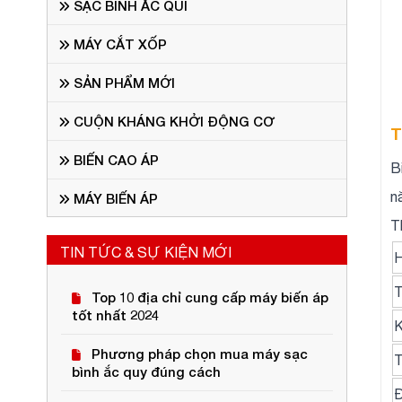
SẠC BÌNH ẮC QUI
MÁY CẮT XỐP
SẢN PHẨM MỚI
CUỘN KHÁNG KHỞI ĐỘNG CƠ
T
BIẾN CAO ÁP
B
n
MÁY BIẾN ÁP
T
TIN TỨC & SỰ KIỆN MỚI
H
T
Top 10 địa chỉ cung cấp máy biến áp
tốt nhất 2024
K
Phương pháp chọn mua máy sạc
T
bình ắc quy đúng cách
Đ