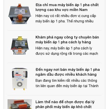
Địa chỉ mua máy biến áp 1 pha chất
phẩm máy biến áp 1 pha.
lượng cao khu vực miền Nam
Hiện nay có rất nhiều đơn vị cung cấp
máy biến áp 1 pha. Thế nhưng nhiều
khách hàng lại không biết nên mua máy
biến áp 1 pha ở đâu đảm bảo chất
Khám phá ngay công ty chuyên bán
lượng.
máy biến áp 1 pha cách ly hàng
chính hãng
Hiện nay, máy biến áp 1 pha cách ly
được sử dụng rộng rãi trong các mạch
điện cao thế, các bộ xung nguồn điều
khiển cho tủ điện hoặc các thiết bị âm
Đến ngay nơi bán máy biến áp 1 pha
thanh.
ngâm dầu được nhiều khách hàng
tín nhiệm
Bạn đang tìm kiếm rất nhiều các thông
tin liên quan đến máy biến áp tại Thành
phố Hồ Chí Minh nhưng vẫn chưa lựa
chọn được nơi bán máy biến áp 1 pha
Làm thế nào để chọn được đại lý
ngâm dầu đáng tin cậy và uy tín nhất
phân phối máy biến áp khô chất
hiện nay.