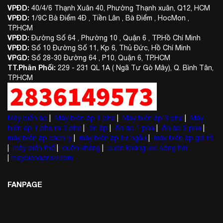
VPĐD:
40/4/6 Thạnh Xuân 40, Phường Thạnh xuân, Q12, HCM
VPĐD:
1/9C Bà Điểm 4Đ , Tiền Lân , Bà Điểm , HocMon ,
TP.HCM
VPĐD:
Đường Số 64 , Phường 10 , Quận 6 , TP.Hồ Chí Minh
VPĐD:
Số 10 Đường Số 11, Kp 6, Thủ Đức, Hồ Chí Minh
VPGD:
Số 28-30 Đường 64 , P10, Quận 6, TP.HCM
TT.Phân Phối:
229 - 231 QL 1A ( Ngã Tư Gò Mây), Q. Bình Tân,
TP.HCM
Máy biến áp
|
Máy biến áp 1 pha
|
Máy biến áp 3 pha
|
Máy
biến áp 1 pha ra 3 pha
|
ổn áp
|
ổn áp 1 pha
|
ổn áp 3 pha
|
máy biến áp cách ly
|
máy biến áp tự ngẫu
|
máy biến áp giá rẻ
|
máy biến thế
|
cuộn kháng
|
cuộn kháng lọc sóng hài
|
maybienapnsv.com
FANPAGE