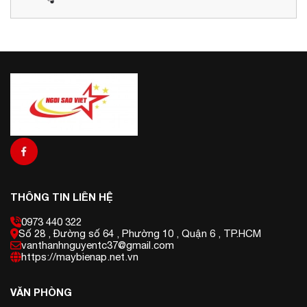
Chúng rất đa dạng và phổ biến trên thị
trường điện.
THÔNG TIN LIÊN HỆ
0973 440 322
Số 28 , Đường số 64 , Phường 10 , Quận 6 , TP.HCM
vanthanhnguyentc37@gmail.com
https://maybienap.net.vn
VĂN PHÒNG