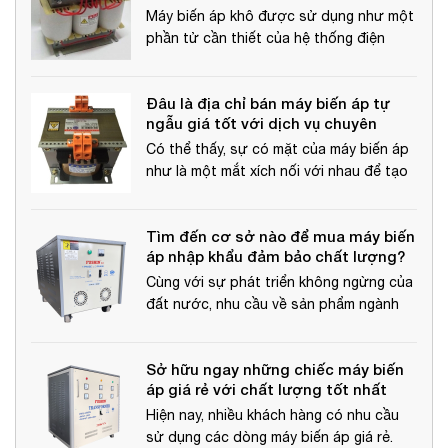
lượng cao?
Máy biến áp khô được sử dụng như một
phần tử cần thiết của hệ thống điện
phân phối. Chính vì vậy mà đã hình thành
nên nhiều đại lý phân phối máy biến áp.
Đâu là địa chỉ bán máy biến áp tự
ngẫu giá tốt với dịch vụ chuyên
nghiệp?
Có thể thấy, sự có mặt của máy biến áp
như là một mắt xích nối với nhau để tạo
thành một hệ thống mạng lưới điện an
toàn. Thế nhưng để kiếm được địa chỉ
Tìm đến cơ sở nào để mua máy biến
bán máy biến áp tự ngẫu lại không phải
áp nhập khẩu đảm bảo chất lượng?
là điều dễ dàng.
Cùng với sự phát triển không ngừng của
đất nước, nhu cầu về sản phẩm ngành
điện ngày càng lớn. Chính vì vậy việc tìm
mua máy biến áp nhập khẩu chất lượng
Sở hữu ngay những chiếc máy biến
cao cũng không phải dễ dàng.
áp giá rẻ với chất lượng tốt nhất
Hiện nay, nhiều khách hàng có nhu cầu
sử dụng các dòng máy biến áp giá rẻ.