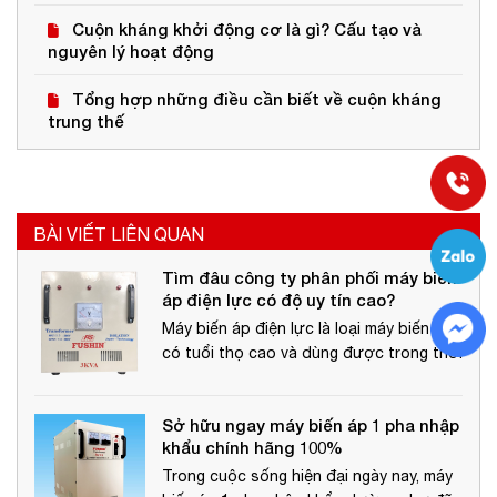
Cuộn kháng khởi động cơ là gì? Cấu tạo và
nguyên lý hoạt động
Tổng hợp những điều cần biết về cuộn kháng
trung thế
BÀI VIẾT LIÊN QUAN
Tìm đâu công ty phân phối máy biến
áp điện lực có độ uy tín cao?
Máy biến áp điện lực là loại máy biến áp
có tuổi thọ cao và dùng được trong thời
gian dài. Đây là một thiết bị có độ tin cậy
cao, do đó đây luôn là sự lựa chọn hàng
Sở hữu ngay máy biến áp 1 pha nhập
đầu cho các trạm biến áp hiện nay.
khẩu chính hãng 100%
Trong cuộc sống hiện đại ngày nay, máy