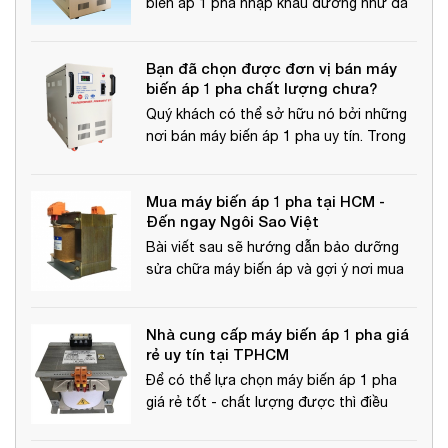
biến áp 1 pha nhập khẩu dường như đã
trở thành một trong những thiết bị điện
quan trọng và cần thiết đối với nhu cầu
Bạn đã chọn được đơn vị bán máy
phát triển và sinh hoạt của con người
biến áp 1 pha chất lượng chưa?
Quý khách có thể sở hữu nó bởi những
nơi bán máy biến áp 1 pha uy tín. Trong
đó phải kể đến cái tên quá đổi quen
thuộc - đó là Ngôi Sao Việt.
Mua máy biến áp 1 pha tại HCM -
Đến ngay Ngôi Sao Việt
Bài viết sau sẽ hướng dẫn bảo dưỡng
sửa chữa máy biến áp và gợi ý nơi mua
máy biến áp 1 pha tại HCM uy tín nhất
hiện nay.
Nhà cung cấp máy biến áp 1 pha giá
rẻ uy tín tại TPHCM
Để có thể lựa chọn máy biến áp 1 pha
giá rẻ tốt - chất lượng được thì điều
quan trọng cần phải năm bắt thông tin
về sản phẩm và những lưu ý của sản